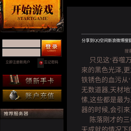
分享到
QQ空间
新浪微博
搜
搜
只见这‘吞噬万
立即注册新用户
忘记密码
來的黑色光泽,更
铁锈色的血污从
无数道器,天材
愫,这些都是最
器的时候,会引來
陈落刚才的三
天成就的情况下