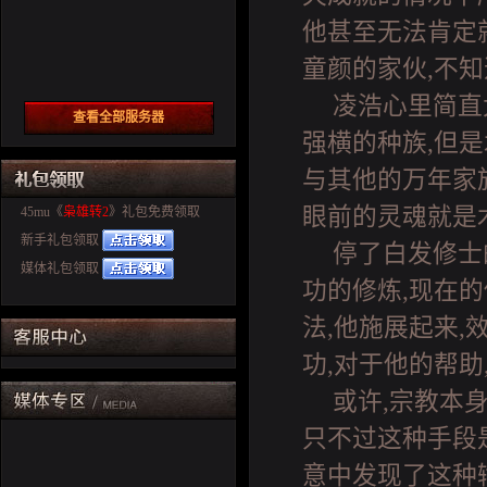
他甚至无法肯定
童颜的家伙,不
凌浩心里简直
查看全部服务器
强横的种族,但
与其他的万年家
眼前的灵魂就是
45mu《
枭雄转2
》礼包免费领取
新手礼包领取
停了白发修士
媒体礼包领取
功的修炼,现在的
法,他施展起来,
功,对于他的帮助
或许,宗教本
只不过这种手段是
意中发现了这种