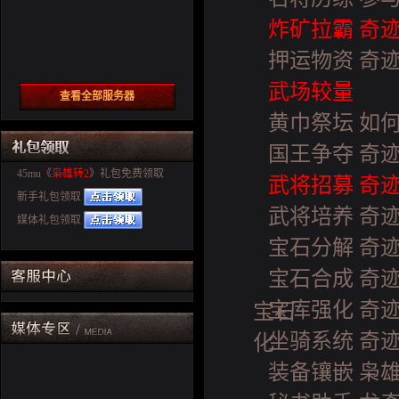
炸矿拉霸 奇
押运物资 奇
武场较量
查看全部服务器
黄巾祭坛 如
国王争夺 奇
45mu《
枭雄转2
》礼包免费领取
武将招募 奇
新手礼包领取
武将培养 奇
媒体礼包领取
宝石分解 奇
宝石合成 奇
宝库强化 奇
宝石
坐骑系统 奇
化
装备镶嵌 枭