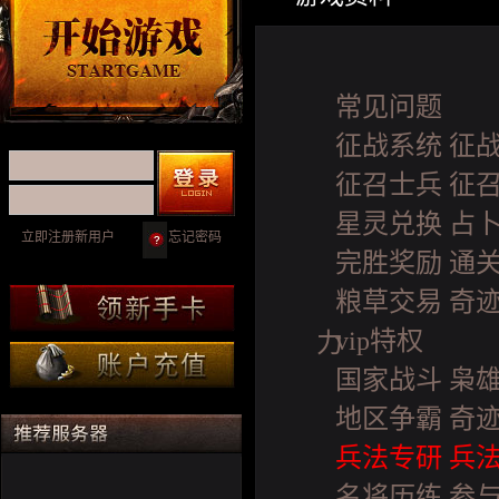
常见问题
征战系统 征
征召士兵 征
星灵兑换 占
立即注册新用户
忘记密码
完胜奖励 通
粮草交易 奇
vip特权
力
国家战斗 枭
地区争霸 奇
兵法专研 兵
名将历练 参