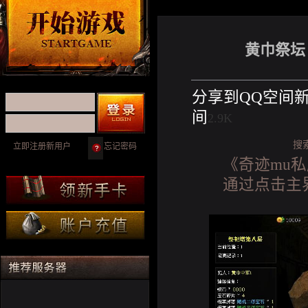
黄巾祭坛
分享到
QQ空间
间
2.9K
搜
立即注册新用户
忘记密码
《奇迹mu私服
通过点击主界