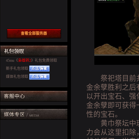
查看全部服务器
45mu《
枭雄转2
》礼包免费领取
新手礼包领取
媒体礼包领取
祭祀塔目前共
金余孽胜利之后
以开出宝石、强
金余孽即可获得
性的宝石。
黄巾祭坛中玩
力会从这里扣除