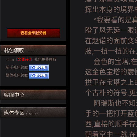
挥出本身的境界
“我要看的是
瞪了风无延一眼
查看全部服务器
在赵诺的面前变
肢,一扭一扭的
45mu《
枭雄转2
》礼包免费领取
金色的宝塔,
新手礼包领取
这金色宝塔的震
媒体礼包领取
拱卫在宝塔之上
个古朴的符号,
阿瑞斯也不知
手的一把打开蓝
西,直接的顺手
朝着空中一跳,