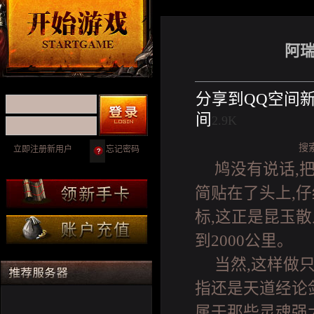
阿
分享到
QQ空间
间
2.9K
搜
立即注册新用户
忘记密码
鸠没有说话,
简贴在了头上,仔
标,这正是昆玉散
到2000公里。
当然,这样做
指还是天道经论
属于那些灵魂强