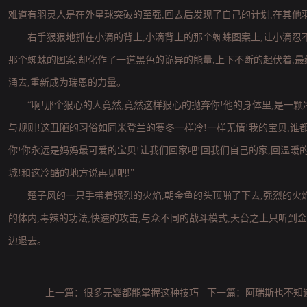
难道有羽灵人是在外星球突破的至强,回去后发现了自己的计划,在其他
右手狠狠地抓在小滴的背上,小滴背上的那个蜘蛛图案上,让小滴忍不
那个蜘蛛的图案,却化作了一道黑色的诡异的能量,上下不断的起伏着,
涌去,重新成为瑞恩的力量。
“啊!那个狠心的人竟然,竟然这样狠心的抛弃你!他的身体里,是一
与规则!这丑陋的习俗如同米登兰的寒冬一样冷!一样无情!我的宝贝,谁
你!你永远是妈妈最可爱的宝贝!让我们回家吧!回我们自己的家,回温暖
城!和这冷酷的地方说再见吧!”
楚子风的一只手带着强烈的火焰,朝金鱼的头顶啪了下去,强烈的火
的体内,毒辣的功法,快速的攻击,与众不同的战斗模式,天台之上只听到
边退去。
上一篇：
很多元婴都能掌握这种技巧
下一篇：
阿瑞斯也不知