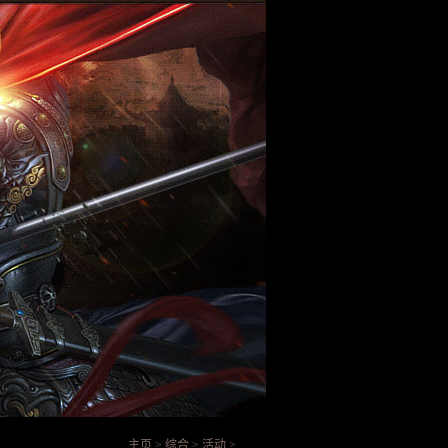
主页
>
综合
>
活动
>