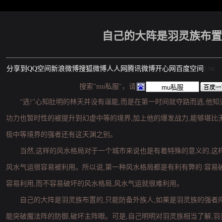
自己的大阵是羽灵族布置
分享到
QQ空间
新浪微博
搜狐微博
人人网
腾讯微博
开心网
百度空间
2.9K
搜索"mu私服"，请
“逃!”心知肚明的林天并没有逞能,而是在第一时间就夺路而逃,他知
功力也暂时性的被提升到幻虚中等的境界,加上他的爆发战力,能够堪比
极中等境界的强者还有这天渊之别。
当然,这样的风水格局对于一个城市来说也是有着特殊的意义的,这
风水气运很容易被利用。所以说,第一种风水格局都是有利有弊的:容易
容易利用,而不容易破坏的风水格局,风水气运就很难利用。
自己的大阵是羽灵族布置的,只能防备外族人,如果是羽灵族的强者
能突破魔法阵的防御,破坏主阵眼。可是,自己明明对羽灵族相当了解,羽