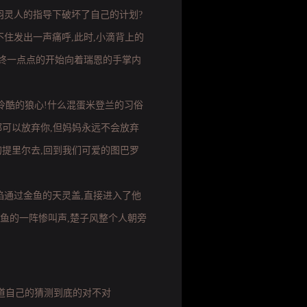
羽灵人的指导下破坏了自己的计划?
住发出一声痛呼,此时,小滴背上的
最终一点点的开始向着瑞恩的手掌内
颗冷酷的狼心!什么混蛋米登兰的习俗
都可以放弃你,但妈妈永远不会放弃
的提里尔去,回到我们可爱的图巴罗
焰通过金鱼的天灵盖,直接进入了他
金鱼的一阵惨叫声,楚子风整个人朝旁
道自己的猜测到底的对不对