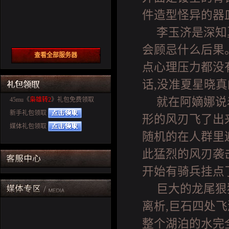
件造型怪异的器
李玉济是深知
会顾忌什么后果
查看全部服务器
点心理压力都没
话,没准夏星晓
就在阿嫡娜说
45mu《
枭雄转2
》礼包免费领取
新手礼包领取
形的风刃飞了出
媒体礼包领取
随机的在人群里
此猛烈的风刃袭
开始有骑兵挂点
巨大的龙尾狠
离析,巨石四处飞
整个湖泊的水完