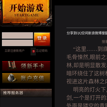
分享到
QQ空间
新浪微博
搜
搜
“这里……到
立即注册新用户
忘记密码
毛骨悚然,眼前
林,却是明显散
暗环绕住了这树
视进这片森林之内
明亮的灯火下
剑,一个是打开的
外面是镂空的青